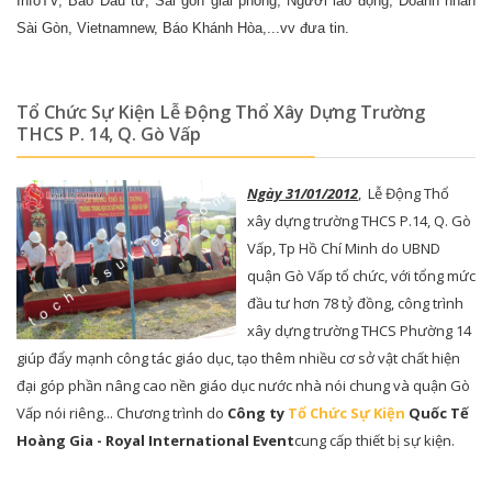
InfoTV, Báo Đầu tư, Sài gòn giải phóng, Người lao động, Doanh nhân
Sài Gòn, Vietnamnew, Báo Khánh Hòa,...vv đưa tin.
Tổ Chức Sự Kiện Lễ Động Thổ Xây Dựng Trường
THCS P. 14, Q. Gò Vấp
Ngày 31/01/2012
, Lễ Động Thổ
xây dựng trường THCS P.14, Q. Gò
Vấp, Tp Hồ Chí Minh do UBND
quận Gò Vấp tổ chức, với tổng mức
đầu tư hơn 78 tỷ đồng, công trình
xây dựng trường THCS Phường 14
giúp đẩy mạnh công tác giáo dục, tạo thêm nhiều cơ sở vật chất hiện
đại góp phần nâng cao nền giáo dục nước nhà nói chung và quận Gò
Vấp nói riêng... Chương trình do
Công ty
Tổ Chức Sự Kiện
Quốc Tế
Hoàng Gia - Royal International Event
cung cấp thiết bị sự kiện.