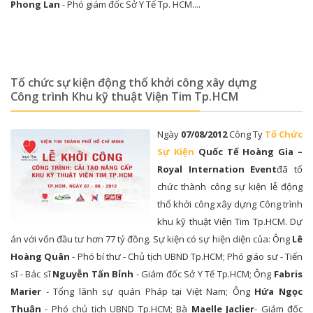
Phong Lan
- Phó giám đốc Sở Y Tế Tp. HCM....
Tổ chức sự kiện động thổ khởi công xây dựng
Công trình Khu kỹ thuật Viện Tim Tp.HCM
Ngày
07/08/2012
Công Ty
Tổ Chức
Sự Kiện
Quốc Tế Hoàng Gia –
Royal Internation Event
đã tổ
chức thành công sự kiện lễ động
thổ khởi công xây dựng Công trình
khu kỹ thuật Viện Tim Tp.HCM. Dự
án với vốn đầu tư hơn 77 tỷ đồng. Sự kiện có sự hiện diện của: Ông
Lê
Hoàng Quân
- Phó bí thư - Chủ tịch UBND Tp.HCM; Phó giáo sư - Tiến
sĩ - Bác sĩ
Nguyễn Tấn Bỉnh
- Giám đốc Sở Y Tế Tp.HCM; Ông
Fabris
Marier
- Tổng lãnh sự quán Pháp tại Việt Nam; Ông
Hứa Ngọc
Thuận
- Phó chủ tịch UBND Tp.HCM; Bà
Maelle Jaclier
- Giám đốc