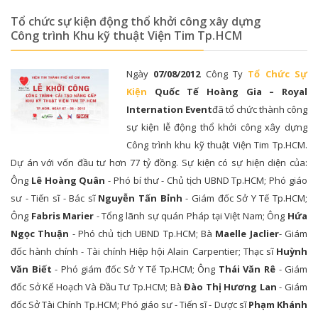
Tổ chức sự kiện động thổ khởi công xây dựng
Công trình Khu kỹ thuật Viện Tim Tp.HCM
Ngày
07/08/2012
Công Ty
Tổ Chức Sự
Kiện
Quốc Tế Hoàng Gia – Royal
Internation Event
đã tổ chức thành công
sự kiện lễ động thổ khởi công xây dựng
Công trình khu kỹ thuật Viện Tim Tp.HCM.
Dự án với vốn đầu tư hơn 77 tỷ đồng. Sự kiện có sự hiện diện của:
Ông
Lê Hoàng Quân
- Phó bí thư - Chủ tịch UBND Tp.HCM; Phó giáo
sư - Tiến sĩ - Bác sĩ
Nguyễn Tấn Bỉnh
- Giám đốc Sở Y Tế Tp.HCM;
Ông
Fabris Marier
- Tổng lãnh sự quán Pháp tại Việt Nam; Ông
Hứa
Ngọc Thuận
- Phó chủ tịch UBND Tp.HCM; Bà
Maelle Jaclier
- Giám
đốc hành chính - Tài chính Hiệp hội Alain Carpentier; Thạc sĩ
Huỳnh
Văn Biết
- Phó giám đốc Sở Y Tế Tp.HCM; Ông
Thái Văn Rê
- Giám
đốc Sở Kế Hoạch Và Đầu Tư Tp.HCM; Bà
Đào Thị Hương Lan
- Giám
đốc Sở Tài Chính Tp.HCM; Phó giáo sư - Tiến sĩ - Dược sĩ
Phạm Khánh