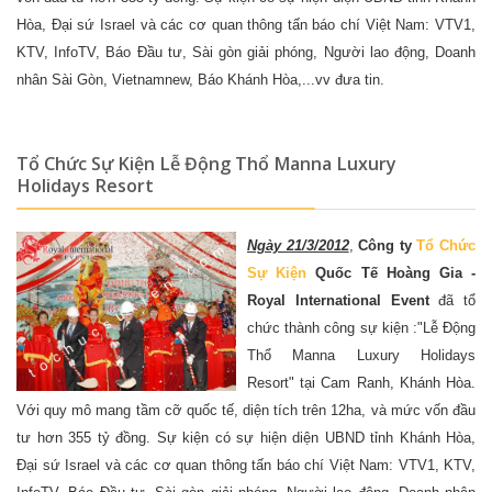
Hòa, Đại sứ Israel và các cơ quan thông tấn báo chí Việt Nam: VTV1,
KTV, InfoTV, Báo Đầu tư, Sài gòn giải phóng, Người lao động, Doanh
nhân Sài Gòn, Vietnamnew, Báo Khánh Hòa,...vv đưa tin.
Tổ Chức Sự Kiện Lễ Động Thổ Manna Luxury
Holidays Resort
Ngày 21/3/2012
,
Công ty
Tổ Chức
Sự Kiện
Quốc Tế Hoàng Gia -
Royal International Event
đã tổ
chức thành công sự kiện :"Lễ Động
Thổ Manna Luxury Holidays
Resort" tại Cam Ranh, Khánh Hòa.
Với quy mô mang tầm cỡ quốc tế, diện tích trên 12ha, và mức vốn đầu
tư hơn 355 tỷ đồng. Sự kiện có sự hiện diện UBND tỉnh Khánh Hòa,
Đại sứ Israel và các cơ quan thông tấn báo chí Việt Nam: VTV1, KTV,