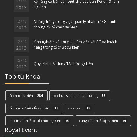
12 / 14
Kỹ năng cơ bản cần biết cho các bạn PG khi đi làm
2013
sự kiện
12 / 13
Những lưu ý trong việc quản lý nhân sự PG dành
2013
cho người tổ chức sự kiện
12 / 12
Kinh nghiệm và lưu ý khi làm việc với PG và khách
2013
hàng trong tổ chức sự kiện
12 / 12
Quy trình nội dung Tổ chức sự kiện
2013
Top từ khóa
tổ chức sự kiện
284
to chuc su kien khai truong
58
tổ chức sự kiện lễ kỷ niệm
16
swensen
15
cho thuê thiết bị tổ chức sự kiện
15
cung cấp thiết bị sự kiện
14
Royal Event