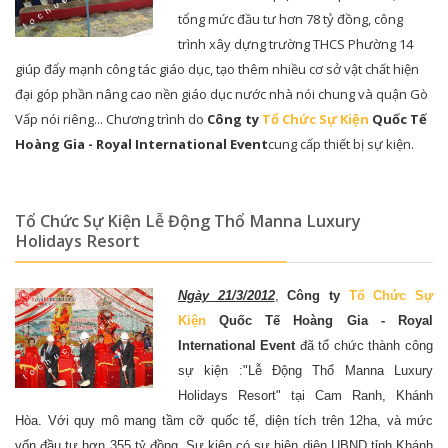
tổng mức đầu tư hơn 78 tỷ đồng, công
trình xây dựng trường THCS Phường 14
giúp đẩy mạnh công tác giáo dục, tạo thêm nhiều cơ sở vật chất hiện
đại góp phần nâng cao nền giáo dục nước nhà nói chung và quận Gò
Vấp nói riêng... Chương trình do
Công ty
Tổ Chức Sự Kiện
Quốc Tế
Hoàng Gia - Royal International Event
cung cấp thiết bị sự kiện.
Tổ Chức Sự Kiện Lễ Động Thổ Manna Luxury
Holidays Resort
Ngày 21/3/2012
,
Công ty
Tổ Chức Sự
Kiện
Quốc Tế Hoàng Gia - Royal
International Event
đã tổ chức thành công
sự kiện :"Lễ Động Thổ Manna Luxury
Holidays Resort" tại Cam Ranh, Khánh
Hòa. Với quy mô mang tầm cỡ quốc tế, diện tích trên 12ha, và mức
vốn đầu tư hơn 355 tỷ đồng. Sự kiện có sự hiện diện UBND tỉnh Khánh