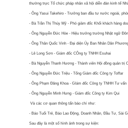
thường trực Tổ chức pháp nhân xã hội diễn đàn kinh tế Nh
- Ông Yasui Takehiro - Trưởng ban đầu tư nước ngoài, ph
- Bà Trần Thị Thúy Mỹ - Phó giảm đốc Khối khách hàng d
- Ông Nguyễn Đức Hòe - Hiệu trưởng trường Nhật ngữ Đô
- Ông Thân Quốc Vinh - Đại diện Ủy Ban Nhân Dân Phương
- Lê Long Sơn - Giám đốc CÔng ty TNHH Esuhai
- Bà Nguyễn Thanh Hương - Thành viên Hội đồng quản trị
- Ông Nguyễn Đức Triệu - Tổng Giám đốc Công ty Toffar
- Ông Phạm Đăng Khoa - GIám đốc Công ty TNHH Tư vấn K
- Ông Nguyễn Minh Hưng - Giám đốc Công ty Kim Qui
Và các cơ quan thông tấn báo chí như:
- Báo Tuổi Trẻ,
Báo Lao Động, Doanh Nhân, Đầu Tư, Sài Gò
Sau đây là một số hình ảnh trong sự kiện: