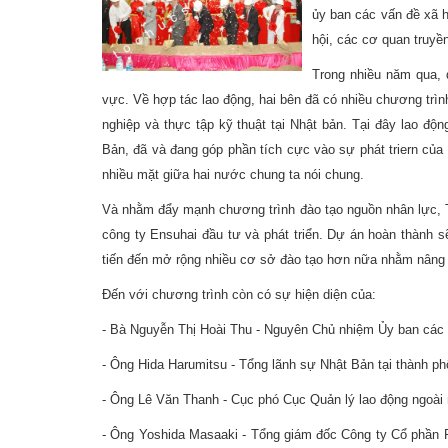
ủy ban các vấn đề xã 
hội, các cơ quan truyề
Trong nhiều năm qua, 
vực. Về hợp tác lao động, hai bên đã có nhiều chương trình
nghiệp và thực tập kỹ thuật tại Nhật bản. Tại đây lao độ
Bản, đã và đang góp phần tích cực vào sự phát triern của 
nhiều mặt giữa hai nước chung ta nói chung.
Và nhằm đẩy mạnh chương trình đào tạo nguồn nhân lực, Tr
công ty Ensuhai đầu tư và phát triển. Dự án hoàn thành s
tiến đến mở rộng nhiều cơ sở đào tạo hơn nữa nhằm nâng 
Đến với chương trình còn có sự hiện diện của:
- Bà Nguyễn Thị Hoài Thu - Nguyên Chủ nhiệm Ủy ban các 
- Ông Hida Harumitsu - Tổng lãnh sự Nhật Bản tại thành p
- Ông Lê Văn Thanh - Cục phó Cục Quản lý lao động ngoài
- Ông Yoshida Masaaki - Tổng giám đốc Công ty Cổ phầ