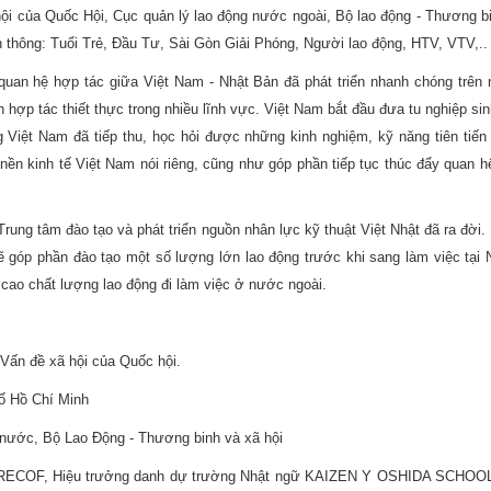
hội của Quốc Hội, Cục quản lý lao động nước ngoài, Bộ lao động - Thương b
n thông: Tuổi Trẻ, Đầu Tư, Sài Gòn Giải Phóng, Người lao động, HTV, VTV,..
quan hệ hợp tác giữa Việt Nam - Nhật Bản đã phát triển nhanh chóng trên n
 hợp tác thiết thực trong nhiều lĩnh vực. Việt Nam bắt đầu đưa tu nghiệp si
ng Việt Nam đã tiếp thu, học hỏi được những kinh nghiệm, kỹ năng tiên tiến
nền kinh tế Việt Nam nói riêng, cũng như góp phần tiếp tục thúc đẩy quan h
ung tâm đào tạo và phát triển nguồn nhân lực kỹ thuật Việt Nhật đã ra đời.
ẽ góp phần đào tạo một số lượng lớn lao động trước khi sang làm việc tại 
cao chất lượng lao động đi làm việc ở nước ngoài.
Vấn đề xã hội của Quốc hội.
hố Hồ Chí Minh
 nước, Bộ Lao Động - Thương binh và xã hội
n RECOF, Hiệu trưởng danh dự trường Nhật ngữ KAIZEN Y OSHIDA SCHOOL