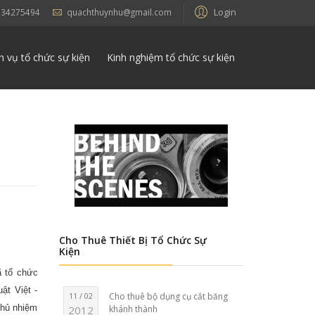
Login
934275494
quachthuynhu@gmail.com
h vụ tổ chức sự kiện
Kinh nghiệm tổ chức sự kiện
Cho Thuê Thiết Bị Tổ Chức Sự
Kiện
ã tổ chức
ật Việt -
11 / 02
Cho thuê bộ dụng cụ cắt băng
chủ nhiệm
2012
khánh thành