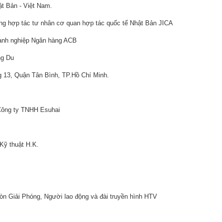
ật Bản - Việt Nam.
òng hợp tác tư nhân cơ quan hợp tác quốc tế Nhật Bản JICA
oanh nghiệp Ngân hàng ACB
ng Du
 13, Quận Tân Bình, TP.Hồ Chí Minh.
 Công ty TNHH Esuhai
ỹ thuật H.K.
n Giải Phóng, Người lao động và đài truyền hình HTV