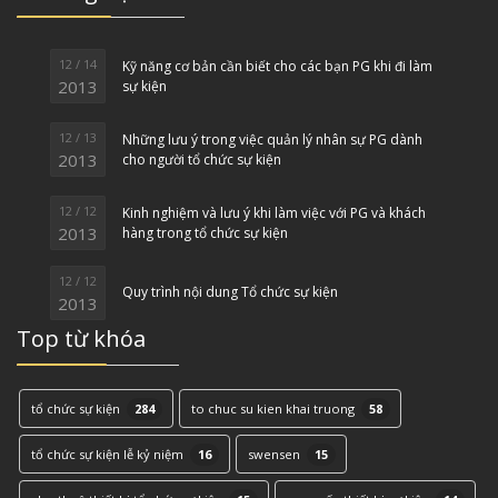
12 / 14
Kỹ năng cơ bản cần biết cho các bạn PG khi đi làm
2013
sự kiện
12 / 13
Những lưu ý trong việc quản lý nhân sự PG dành
2013
cho người tổ chức sự kiện
12 / 12
Kinh nghiệm và lưu ý khi làm việc với PG và khách
2013
hàng trong tổ chức sự kiện
12 / 12
Quy trình nội dung Tổ chức sự kiện
2013
Top từ khóa
tổ chức sự kiện
284
to chuc su kien khai truong
58
tổ chức sự kiện lễ kỷ niệm
16
swensen
15