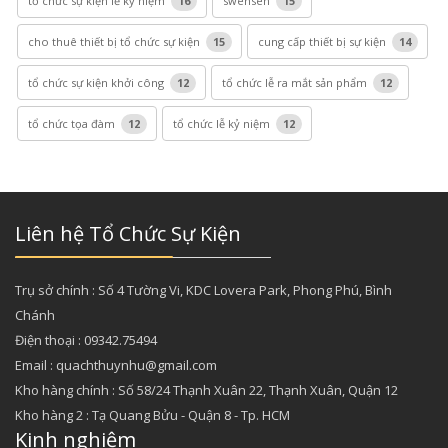
tổ chức sự kiện lễ kỷ niệm
16
swensen
15
cho thuê thiết bị tổ chức sự kiện
15
cung cấp thiết bị sự kiện
14
tổ chức sự kiện khởi công
12
tổ chức lễ ra mắt sản phẩm
12
tổ chức tọa đàm
12
tổ chức lễ kỷ niệm
12
Liên hệ Tổ Chức Sự Kiện
Trụ sở chính : Số 4 Tường Vi, KDC Lovera Park, Phong Phú, Bình
Chánh
Điện thoại : 09342.75494
Email : quachthuynhu@gmail.com
Kho hàng chính : Số 58/24 Thạnh Xuân 22, Thạnh Xuân, Quận 12
Kho hàng 2 : Tạ Quang Bửu - Quận 8 - Tp. HCM
Kinh nghiệm