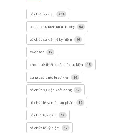
tổ chức sự kiện
284
to chuc su kien khai truong
58
tổ chức sự kiện lễ kỷ niệm
16
swensen
15
cho thuê thiết bị tổ chức sự kiện
15
cung cấp thiết bị sự kiện
14
tổ chức sự kiện khởi công
12
tổ chức lễ ra mắt sản phẩm
12
tổ chức tọa đàm
12
tổ chức lễ kỷ niệm
12