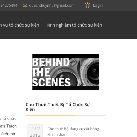
Login
934275494
quachthuynhu@gmail.com
h vụ tổ chức sự kiện
Kinh nghiệm tổ chức sự kiện
Cho Thuê Thiết Bị Tổ Chức Sự
Kiện
 tổ chức
hơn Trạch
11 / 02
Cho thuê bộ dụng cụ cắt băng
khách mời
2012
khánh thành