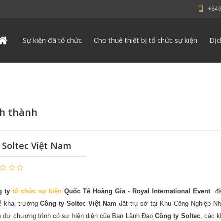
+84
Sự kiện đã tổ chức
Cho thuê thiết bị tổ chức sự kiện
Dịc
nh thành
 Soltec Việt Nam
g ty
tổ chức sự kiện
Quốc Tế Hoàng Gia - Royal International Event
đã
ễ khai trương
Công ty Soltec
Việt Nam
đặt trụ sở tại Khu Công Nghiệp N
am dự chương trình có sự hiện diện của Ban Lãnh Đạo
Công ty Soltec
, các 