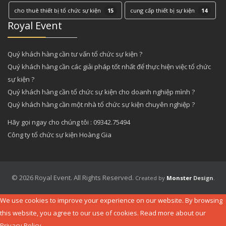
cho thuê thiết bị tổ chức sự kiện
15
cung cấp thiết bị sự kiện
14
Royal Event
Quý khách hàng cần tư vấn tổ chức sự kiện ?
Quý khách hàng cần các giải pháp tốt nhất để thực hiện việc tổ chức
sự kiện ?
Quý khách hàng cần tổ chức sự kiện cho doanh nghiệp mình ?
Quý khách hàng cần một nhà tổ chức sự kiện chuyên nghiệp ?
Hãy gọi ngay cho chúng tôi : 09342.75494
Công ty tổ chức sự kiện Hoàng Gia
© 2026 Royal Event. All Rights Reserved.
Created by
Monster
Design
.
We use cookies to improve your experience on our website. By browsing
this website, you agree to our use of cookies. Read more about our
Privacy Policy
.