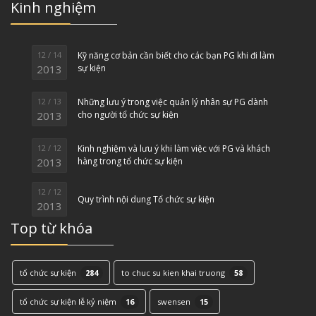
Kinh nghiệm
12 / 14
Kỹ năng cơ bản cần biết cho các bạn PG khi đi làm
2013
sự kiện
12 / 13
Những lưu ý trong việc quản lý nhân sự PG dành
2013
cho người tổ chức sự kiện
12 / 12
Kinh nghiệm và lưu ý khi làm việc với PG và khách
2013
hàng trong tổ chức sự kiện
12 / 12
Quy trình nội dung Tổ chức sự kiện
2013
Top từ khóa
tổ chức sự kiện
284
to chuc su kien khai truong
58
tổ chức sự kiện lễ kỷ niệm
16
swensen
15