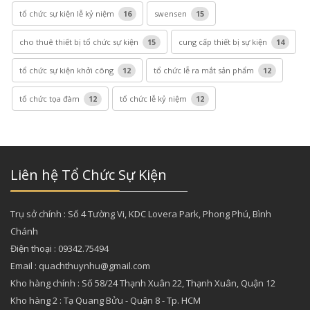
tổ chức sự kiện lễ kỷ niệm
16
swensen
15
cho thuê thiết bị tổ chức sự kiện
15
cung cấp thiết bị sự kiện
14
tổ chức sự kiện khởi công
12
tổ chức lễ ra mắt sản phẩm
12
tổ chức tọa đàm
12
tổ chức lễ kỷ niệm
12
Liên hệ Tổ Chức Sự Kiện
Trụ sở chính : Số 4 Tường Vi, KDC Lovera Park, Phong Phú, Bình
Chánh
Điện thoại : 09342.75494
Email : quachthuynhu@gmail.com
Kho hàng chính : Số 58/24 Thạnh Xuân 22, Thạnh Xuân, Quận 12
Kho hàng 2 : Tạ Quang Bửu - Quận 8 - Tp. HCM