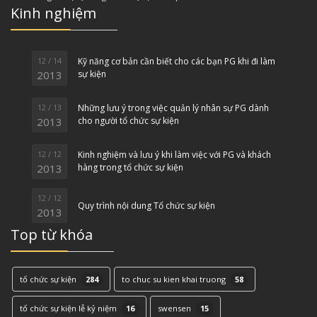
Kinh nghiệm
12 / 14
Kỹ năng cơ bản cần biết cho các bạn PG khi đi làm
2013
sự kiện
12 / 13
Những lưu ý trong việc quản lý nhân sự PG dành
2013
cho người tổ chức sự kiện
12 / 12
Kinh nghiệm và lưu ý khi làm việc với PG và khách
2013
hàng trong tổ chức sự kiện
12 / 12
Quy trình nội dung Tổ chức sự kiện
2013
Top từ khóa
tổ chức sự kiện
284
to chuc su kien khai truong
58
tổ chức sự kiện lễ kỷ niệm
16
swensen
15