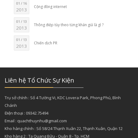
01 / 16
Cộng đồng internet
2013
01 / 13
Thông điệp tùy theo từng khán giả là gì ?
2013
01 / 13
Chiến dịch PR
2013
Liên hệ Tổ Chức Sự Kiện
Trụ sở chính : Số 4 Tường Vi, KDC Lovera Park, Phong Phú, Bình
Chánh
Điện thoại : 09342.75494
Email : quachthuynhu@gmail.com
Kho hàng chính : Số 58/24 Thạnh Xuân 22, Thạnh Xuân, Quận 12
Kho hàng 2 : Tạ Quang Bửu - Quận 8 - Tp. HCM