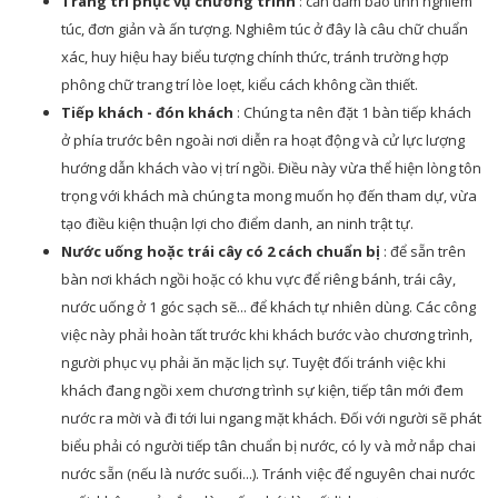
Trang trí phục vụ chương trình
: cần đảm bảo tính nghiêm
túc, đơn giản và ấn tượng. Nghiêm túc ở đây là câu chữ chuẩn
xác, huy hiệu hay biểu tượng chính thức, tránh trường hợp
phông chữ trang trí lòe loẹt, kiểu cách không cần thiết.
Tiếp khách - đón khách
: Chúng ta nên đặt 1 bàn tiếp khách
ở phía trước bên ngoài nơi diễn ra hoạt động và cử lực lượng
hướng dẫn khách vào vị trí ngồi. Điều này vừa thể hiện lòng tôn
trọng với khách mà chúng ta mong muốn họ đến tham dự, vừa
tạo điều kiện thuận lợi cho điểm danh, an ninh trật tự.
Nước uống hoặc trái cây có 2 cách chuẩn bị
: để sẵn trên
bàn nơi khách ngồi hoặc có khu vực để riêng bánh, trái cây,
nước uống ở 1 góc sạch sẽ... để khách tự nhiên dùng. Các công
việc này phải hoàn tất trước khi khách bước vào chương trình,
người phục vụ phải ăn mặc lịch sự. Tuyệt đối tránh việc khi
khách đang ngồi xem chương trình sự kiện, tiếp tân mới đem
nước ra mời và đi tới lui ngang mặt khách. Đối với người sẽ phát
biểu phải có người tiếp tân chuẩn bị nước, có ly và mở nắp chai
nước sẵn (nếu là nước suối...). Tránh việc để nguyên chai nước